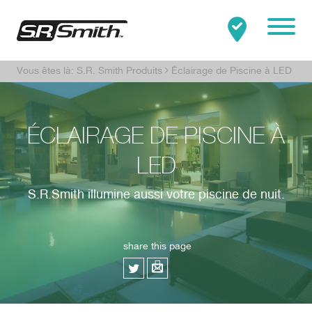
Mobile
Vous êtes là:
S.R. Smith Produits
Éclairage de Piscine à LED
Clo
Rechercher:
RECHERCHER
ÉCLAIRAGE DE PISCINE À
LED
S.R.Smith illumine aussi votre piscine de nuit.
share this page