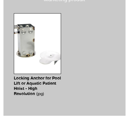
Locking Anchor for Pool
Lift or Aquatic Patient
Hoist - High
Resolution
(jpg)