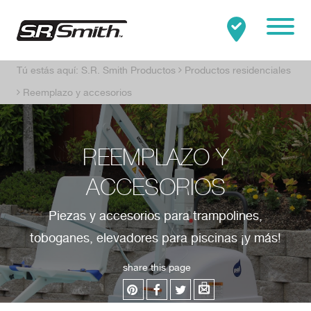
Mobile
Tú estás aquí:
S.R. Smith Productos
Productos residenciales
Clo
Buscar:
BUSCAR
Reemplazo y accesorios
REEMPLAZO Y
ACCESORIOS
Piezas y accesorios para trampolines,
toboganes, elevadores para piscinas ¡y más!
share this page