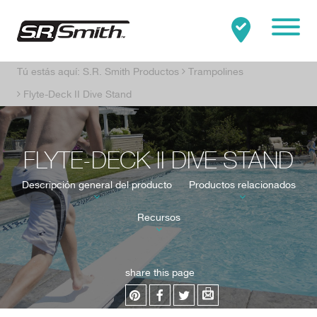
Mobile
Tú estás aquí:
S.R. Smith Productos
Trampolines
Clo
Buscar:
BUSCAR
Flyte-Deck II Dive Stand
FLYTE-DECK II DIVE STAND
Descripción general del producto
Productos relacionados
Recursos
share this page