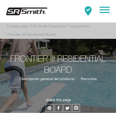
Mobile
Tú estás aquí:
S.R. Smith Productos
Trampolines
Clo
Buscar:
BUSCAR
Frontier III Residential Board
FRONTIER III RESIDENTIAL
BOARD
Descripción general del producto
Recursos
share this page